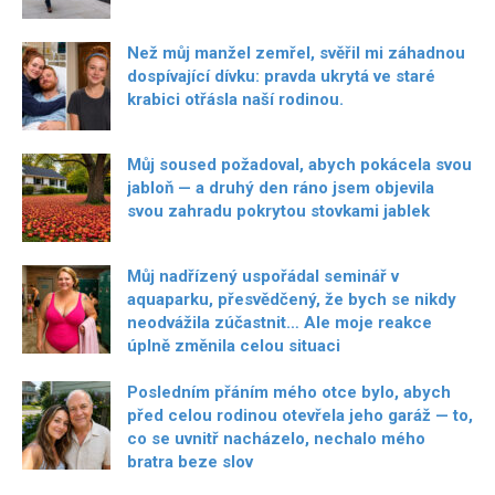
Než můj manžel zemřel, svěřil mi záhadnou
dospívající dívku: pravda ukrytá ve staré
krabici otřásla naší rodinou.
Můj soused požadoval, abych pokácela svou
jabloň — a druhý den ráno jsem objevila
svou zahradu pokrytou stovkami jablek
Můj nadřízený uspořádal seminář v
aquaparku, přesvědčený, že bych se nikdy
neodvážila zúčastnit… Ale moje reakce
úplně změnila celou situaci
Posledním přáním mého otce bylo, abych
před celou rodinou otevřela jeho garáž — to,
co se uvnitř nacházelo, nechalo mého
bratra beze slov