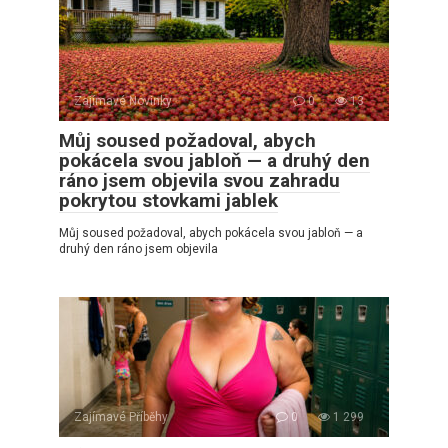
Zajímavé Novinky
0
13
Můj soused požadoval, abych
pokácela svou jabloň — a druhý den
ráno jsem objevila svou zahradu
pokrytou stovkami jablek
Můj soused požadoval, abych pokácela svou jabloň — a
druhý den ráno jsem objevila
Zajímavé Příběhy
0
1 299