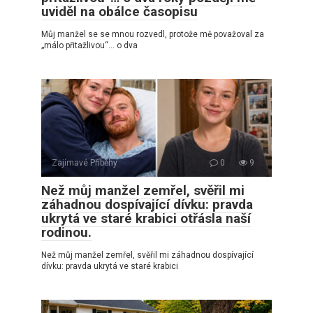
uviděl na obálce časopisu
Můj manžel se se mnou rozvedl, protože mě považoval za
„málo přitažlivou“… o dva
Zajímavé Příběhy
0
9
Než můj manžel zemřel, svěřil mi
záhadnou dospívající dívku: pravda
ukrytá ve staré krabici otřásla naší
rodinou.
Než můj manžel zemřel, svěřil mi záhadnou dospívající
dívku: pravda ukrytá ve staré krabici