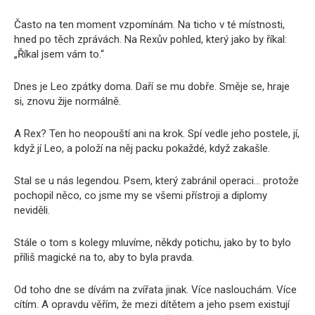
Často na ten moment vzpomínám. Na ticho v té místnosti,
hned po těch zprávách. Na Rexův pohled, který jako by říkal:
„Říkal jsem vám to.“
Dnes je Leo zpátky doma. Daří se mu dobře. Směje se, hraje
si, znovu žije normálně.
A Rex? Ten ho neopouští ani na krok. Spí vedle jeho postele, jí,
když jí Leo, a položí na něj packu pokaždé, když zakašle.
Stal se u nás legendou. Psem, který zabránil operaci… protože
pochopil něco, co jsme my se všemi přístroji a diplomy
neviděli.
Stále o tom s kolegy mluvíme, někdy potichu, jako by to bylo
příliš magické na to, aby to byla pravda.
Od toho dne se dívám na zvířata jinak. Více naslouchám. Více
cítím. A opravdu věřím, že mezi dítětem a jeho psem existují