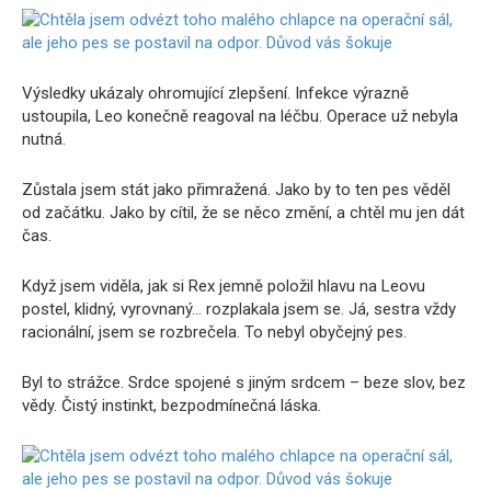
Výsledky ukázaly ohromující zlepšení. Infekce výrazně
ustoupila, Leo konečně reagoval na léčbu. Operace už nebyla
nutná.
Zůstala jsem stát jako přimražená. Jako by to ten pes věděl
od začátku. Jako by cítil, že se něco změní, a chtěl mu jen dát
čas.
Když jsem viděla, jak si Rex jemně položil hlavu na Leovu
postel, klidný, vyrovnaný… rozplakala jsem se. Já, sestra vždy
racionální, jsem se rozbrečela. To nebyl obyčejný pes.
Byl to strážce. Srdce spojené s jiným srdcem – beze slov, bez
vědy. Čistý instinkt, bezpodmínečná láska.