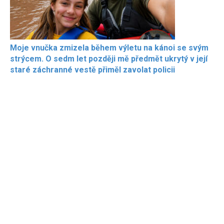
Moje vnučka zmizela během výletu na kánoi se svým
strýcem. O sedm let později mě předmět ukrytý v její
staré záchranné vestě přiměl zavolat policii