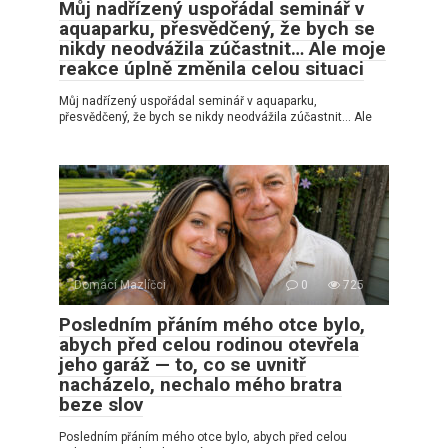
Můj nadřízený uspořádal seminář v
aquaparku, přesvědčený, že bych se
nikdy neodvážila zúčastnit… Ale moje
reakce úplně změnila celou situaci
Můj nadřízený uspořádal seminář v aquaparku,
přesvědčený, že bych se nikdy neodvážila zúčastnit… Ale
Domácí Mazlíčci
0
725
Posledním přáním mého otce bylo,
abych před celou rodinou otevřela
jeho garáž — to, co se uvnitř
nacházelo, nechalo mého bratra
beze slov
Posledním přáním mého otce bylo, abych před celou