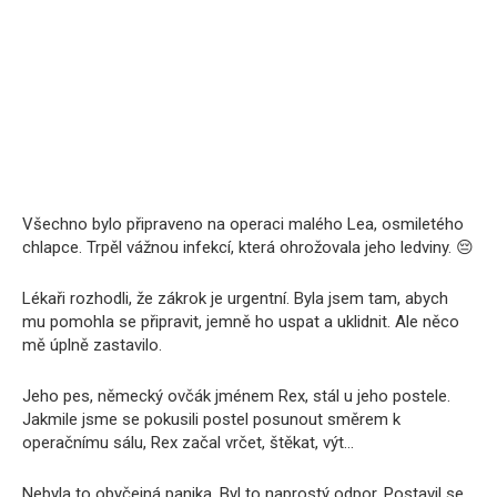
Všechno bylo připraveno na operaci malého Lea, osmiletého
chlapce. Trpěl vážnou infekcí, která ohrožovala jeho ledviny. 😔
Lékaři rozhodli, že zákrok je urgentní. Byla jsem tam, abych
mu pomohla se připravit, jemně ho uspat a uklidnit. Ale něco
mě úplně zastavilo.
Jeho pes, německý ovčák jménem Rex, stál u jeho postele.
Jakmile jsme se pokusili postel posunout směrem k
operačnímu sálu, Rex začal vrčet, štěkat, výt…
Nebyla to obyčejná panika. Byl to naprostý odpor. Postavil se