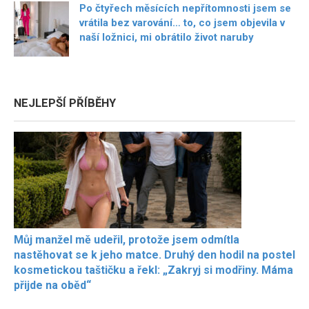
Po čtyřech měsících nepřítomnosti jsem se
vrátila bez varování… to, co jsem objevila v
naší ložnici, mi obrátilo život naruby
NEJLEPŠÍ PŘÍBĚHY
Můj manžel mě udeřil, protože jsem odmítla
nastěhovat se k jeho matce. Druhý den hodil na postel
kosmetickou taštičku a řekl: „Zakryj si modřiny. Máma
přijde na oběd“