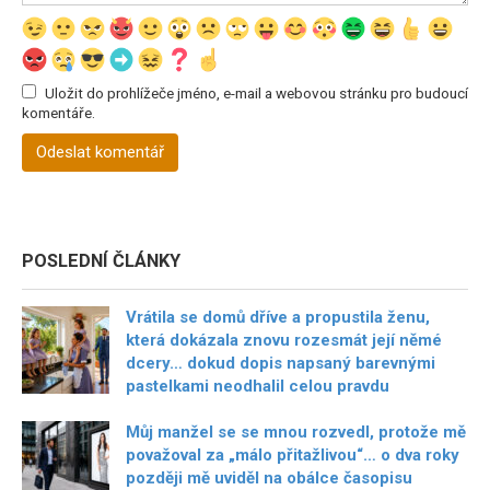
Uložit do prohlížeče jméno, e-mail a webovou stránku pro budoucí
komentáře.
POSLEDNÍ ČLÁNKY
Vrátila se domů dříve a propustila ženu,
která dokázala znovu rozesmát její němé
dcery… dokud dopis napsaný barevnými
pastelkami neodhalil celou pravdu
Můj manžel se se mnou rozvedl, protože mě
považoval za „málo přitažlivou“… o dva roky
později mě uviděl na obálce časopisu