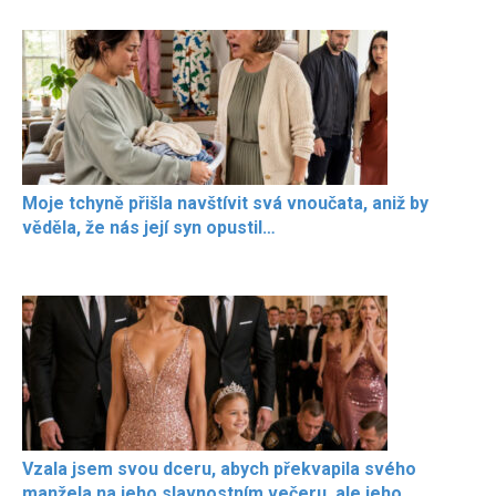
Moje tchyně přišla navštívit svá vnoučata, aniž by
věděla, že nás její syn opustil…
Vzala jsem svou dceru, abych překvapila svého
manžela na jeho slavnostním večeru, ale jeho