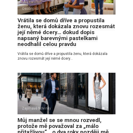
Osobnosti
0
6
Vrátila se domů dříve a propustila
ženu, která dokázala znovu rozesmát
její němé dcery… dokud dopis
napsaný barevnými pastelkami
neodhalil celou pravdu
Vrátila se domů dříve a propustila ženu, která dokázala
znovu rozesmát její němé dcery…
Zajímavé Novinky
0
7
Můj manžel se se mnou rozvedl,
protože mě považoval za „málo
přitažlivou“… o dva roky později mě