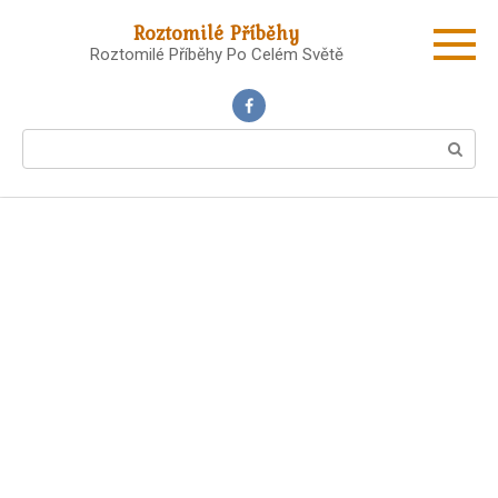
Skip
Roztomilé Příběhy
to
Roztomilé Příběhy Po Celém Světě
content
Search: