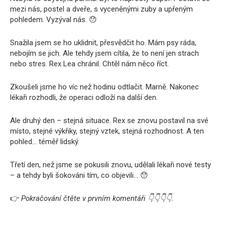
mezi nás, postel a dveře, s vyceněnými zuby a upřeným
pohledem. Vyzýval nás. 😯
Snažila jsem se ho uklidnit, přesvědčit ho. Mám psy ráda,
nebojím se jich. Ale tehdy jsem cítila, že to není jen strach
nebo stres. Rex Lea chránil. Chtěl nám něco říct.
Zkoušeli jsme ho víc než hodinu odtlačit. Marně. Nakonec
lékaři rozhodli, že operaci odloží na další den.
Ale druhý den – stejná situace. Rex se znovu postavil na své
místo, stejné výkřiky, stejný vztek, stejná rozhodnost. A ten
pohled… téměř lidský.
Třetí den, než jsme se pokusili znovu, udělali lékaři nové testy
– a tehdy byli šokováni tím, co objevili… 😯
👉
Pokračování čtěte v prvním komentáři 👇👇👇👇.