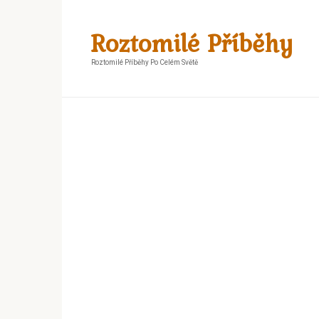
Skip
to
Roztomilé Příběhy
content
Roztomilé Příběhy Po Celém Světě