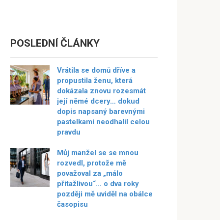
POSLEDNÍ ČLÁNKY
Vrátila se domů dříve a
propustila ženu, která
dokázala znovu rozesmát
její němé dcery… dokud
dopis napsaný barevnými
pastelkami neodhalil celou
pravdu
Můj manžel se se mnou
rozvedl, protože mě
považoval za „málo
přitažlivou“… o dva roky
později mě uviděl na obálce
časopisu