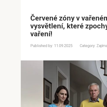
Červené zóny v vařeném
vysvětlení, které zpoch
vaření!
Published by:
11.09.2025
Category:
Zajím