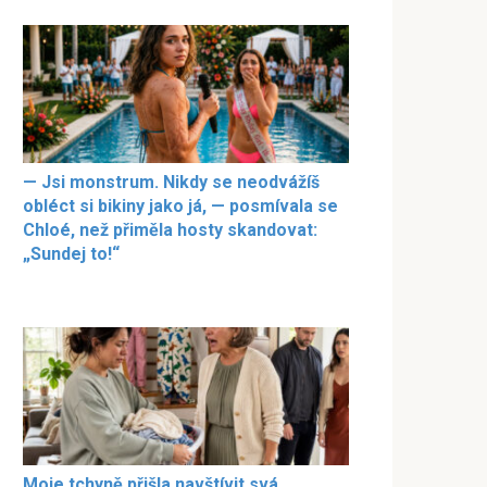
— Jsi monstrum. Nikdy se neodvážíš
obléct si bikiny jako já, — posmívala se
Chloé, než přiměla hosty skandovat:
„Sundej to!“
Moje tchyně přišla navštívit svá