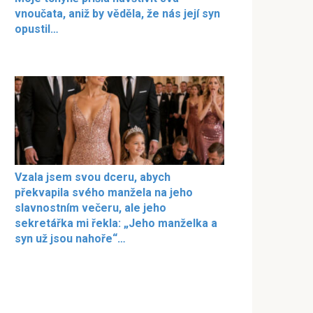
vnoučata, aniž by věděla, že nás její syn
opustil…
Vzala jsem svou dceru, abych
překvapila svého manžela na jeho
slavnostním večeru, ale jeho
sekretářka mi řekla: „Jeho manželka a
syn už jsou nahoře“…