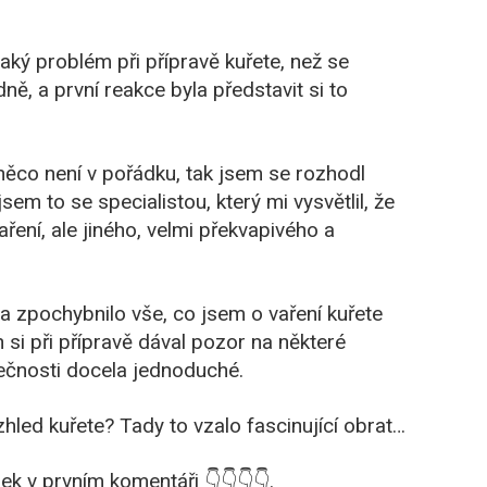
ý problém při přípravě kuřete, než se
ě, a první reakce byla představit si to
něco není v pořádku, tak jsem se rozhodl
em to se specialistou, který mi vysvětlil, že
ření, ale jiného, velmi překvapivého a
 a zpochybnilo vše, co jsem o vaření kuřete
 si při přípravě dával pozor na některé
tečnosti docela jednoduché.
vzhled kuřete? Tady to vzalo fascinující obrat…
ek v prvním komentáři 👇👇👇👇.