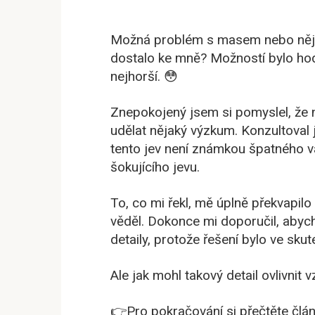
Možná problém s masem nebo nějak
dostalo ke mně? Možností bylo hodn
nejhorší. 😳
Znepokojený jsem si pomyslel, že 
udělat nějaký výzkum. Konzultoval js
tento jev není známkou špatného va
šokujícího jevu.
To, co mi řekl, mě úplně překvapilo
věděl. Dokonce mi doporučil, abych
detaily, protože řešení bylo ve sku
Ale jak mohl takový detail ovlivnit 
👉Pro pokračování si přečtěte člán