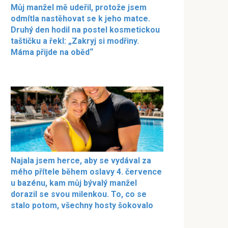
Můj manžel mě udeřil, protože jsem
odmítla nastěhovat se k jeho matce.
Druhý den hodil na postel kosmetickou
taštičku a řekl: „Zakryj si modřiny.
Máma přijde na oběd“
Najala jsem herce, aby se vydával za
mého přítele během oslavy 4. července
u bazénu, kam můj bývalý manžel
dorazil se svou milenkou. To, co se
stalo potom, všechny hosty šokovalo