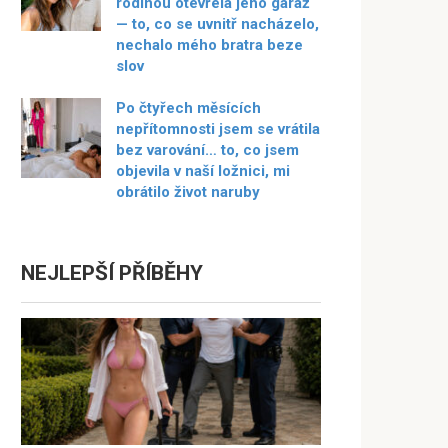
rodinou otevřela jeho garáž
— to, co se uvnitř nacházelo,
nechalo mého bratra beze
slov
Po čtyřech měsících
nepřítomnosti jsem se vrátila
bez varování… to, co jsem
objevila v naší ložnici, mi
obrátilo život naruby
NEJLEPŠÍ PŘÍBĚHY