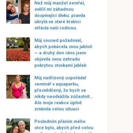
Než můj manžel zemřel,
svěřil mi záhadnou
dospívající dívku: pravda
ukrytá ve staré krabici
otřásla naší rodinou.
Můj soused požadoval,
abych pokácela svou jabloň
— a druhý den ráno jsem
objevila svou zahradu
pokrytou stovkami jablek
Můj nadřízený uspořádal
seminář v aquaparku,
přesvědčený, že bych se
nikdy neodvážila zúčastnit…
Ale moje reakce úplně
změnila celou situaci
Posledním přáním mého
otce bylo, abych před celou