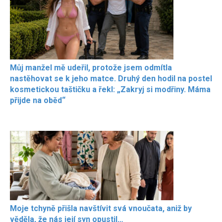
Můj manžel mě udeřil, protože jsem odmítla
nastěhovat se k jeho matce. Druhý den hodil na postel
kosmetickou taštičku a řekl: „Zakryj si modřiny. Máma
přijde na oběd“
Moje tchyně přišla navštívit svá vnoučata, aniž by
věděla, že nás její syn opustil…