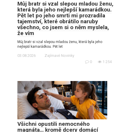
Můj bratr si vzal slepou mladou ženu,
která byla jeho nejlepší kamarádkou.
Pět let po jeho smrti mi prozradila
tajemství, které obrátilo naruby
všechno, co jsem si o něm myslela,
že vím
Můj bratr si vzal slepou mladou ženu, která byla jeho
nejlepší kamarádkou. Pět let
03.08.2026
Zajímavé Novinky
0
1 254
Všichni opustili nemocného
magnáta… kromě dcery domácí