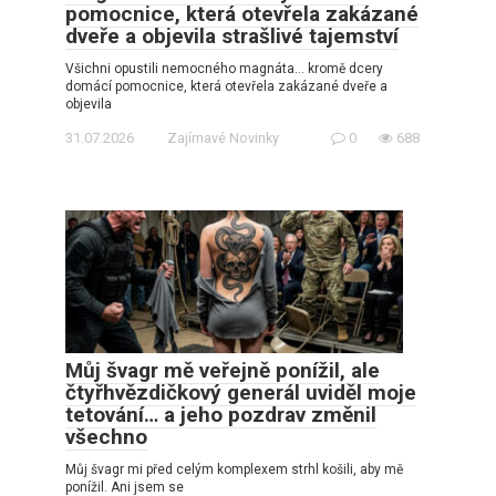
pomocnice, která otevřela zakázané
dveře a objevila strašlivé tajemství
Všichni opustili nemocného magnáta… kromě dcery
domácí pomocnice, která otevřela zakázané dveře a
objevila
31.07.2026
Zajímavé Novinky
0
688
Můj švagr mě veřejně ponížil, ale
čtyřhvězdičkový generál uviděl moje
tetování… a jeho pozdrav změnil
všechno
Můj švagr mi před celým komplexem strhl košili, aby mě
ponížil. Ani jsem se