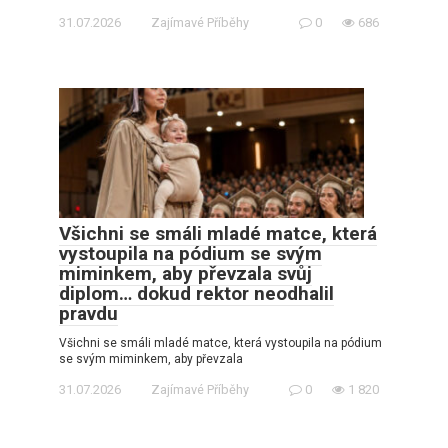
31.07.2026
Zajímavé Příběhy
0
686
Všichni se smáli mladé matce, která
vystoupila na pódium se svým
miminkem, aby převzala svůj
diplom… dokud rektor neodhalil
pravdu
Všichni se smáli mladé matce, která vystoupila na pódium
se svým miminkem, aby převzala
31.07.2026
Zajímavé Příběhy
0
1 820