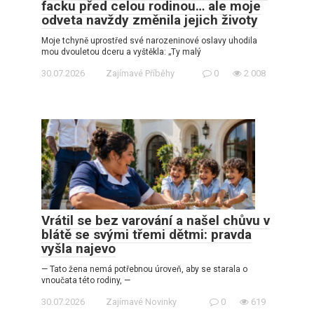
facku před celou rodinou… ale moje
odveta navždy změnila jejich životy
Moje tchyně uprostřed své narozeninové oslavy uhodila
mou dvouletou dceru a vyštěkla: „Ty malý
30.07.2026
Zajímavé Příběhy
0
2 008
Vrátil se bez varování a našel chůvu v
blátě se svými třemi dětmi: pravda
vyšla najevo
— Tato žena nemá potřebnou úroveň, aby se starala o
vnoučata této rodiny, —
30.07.2026
Zajímavé Novinky
0
619