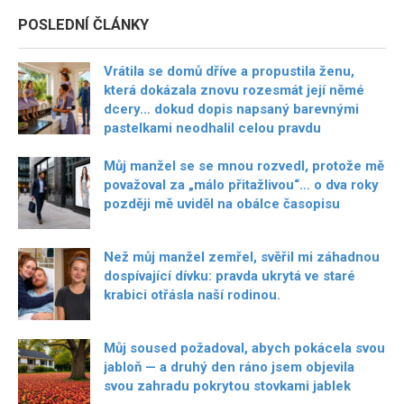
POSLEDNÍ ČLÁNKY
Vrátila se domů dříve a propustila ženu,
která dokázala znovu rozesmát její němé
dcery… dokud dopis napsaný barevnými
pastelkami neodhalil celou pravdu
Můj manžel se se mnou rozvedl, protože mě
považoval za „málo přitažlivou“… o dva roky
později mě uviděl na obálce časopisu
Než můj manžel zemřel, svěřil mi záhadnou
dospívající dívku: pravda ukrytá ve staré
krabici otřásla naší rodinou.
Můj soused požadoval, abych pokácela svou
jabloň — a druhý den ráno jsem objevila
svou zahradu pokrytou stovkami jablek