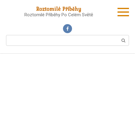
Skip
Roztomilé Příběhy
to
Roztomilé Příběhy Po Celém Světě
content
Search: