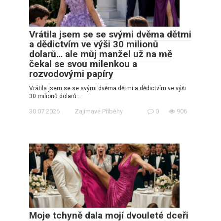
Vrátila jsem se se svými dvěma dětmi
a dědictvím ve výši 30 milionů
dolarů… ale můj manžel už na mě
čekal se svou milenkou a
rozvodovými papíry
Vrátila jsem se se svými dvěma dětmi a dědictvím ve výši
30 milionů dolarů…
30.07.2026
Zajímavé Příběhy
0
906
Moje tchyně dala mojí dvouleté dceři