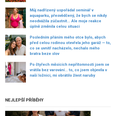
Můj nadřízený uspořádal seminář v
aquaparku, přesvědčený, že bych se nikdy
neodvážila zúčastnit… Ale moje reakce
úplně změnila celou situaci
Posledním přáním mého otce bylo, abych
před celou rodinou otevřela jeho garáž — to,
co se uvnitř nacházelo, nechalo mého
bratra beze slov
Po čtyřech měsících nepřítomnosti jsem se
vrátila bez varování… to, co jsem objevila v
naší ložnici, mi obrátilo život naruby
NEJLEPŠÍ PŘÍBĚHY