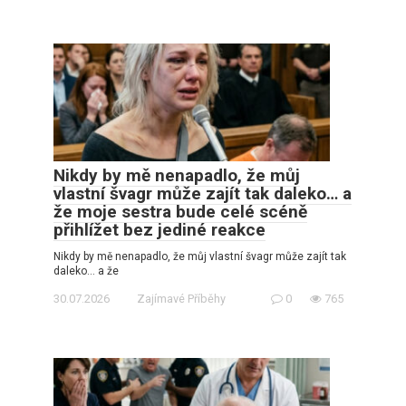
Nikdy by mě nenapadlo, že můj
vlastní švagr může zajít tak daleko… a
že moje sestra bude celé scéně
přihlížet bez jediné reakce
Nikdy by mě nenapadlo, že můj vlastní švagr může zajít tak
daleko… a že
30.07.2026
Zajímavé Příběhy
0
765