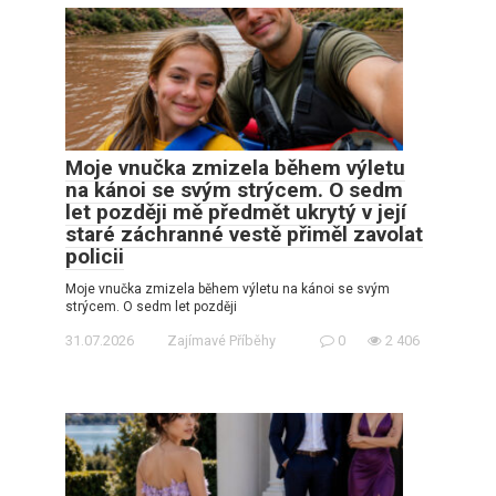
Moje vnučka zmizela během výletu
na kánoi se svým strýcem. O sedm
let později mě předmět ukrytý v její
staré záchranné vestě přiměl zavolat
policii
Moje vnučka zmizela během výletu na kánoi se svým
strýcem. O sedm let později
31.07.2026
Zajímavé Příběhy
0
2 406