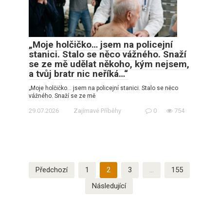
„Moje holčičko… jsem na policejní
stanici. Stalo se něco vážného. Snaží
se ze mě udělat někoho, kým nejsem,
a tvůj bratr nic neříká…“
„Moje holčičko… jsem na policejní stanici. Stalo se něco
vážného. Snaží se ze mě
29.07.2026
Zajímavé Příběhy
0
754
Stránkování
Předchozí
1
2
3
…
155
příspěvků
Následující