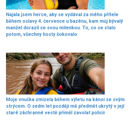
Najala jsem herce, aby se vydával za mého přítele
během oslavy 4. července u bazénu, kam můj bývalý
manžel dorazil se svou milenkou. To, co se stalo
potom, všechny hosty šokovalo
Moje vnučka zmizela během výletu na kánoi se svým
strýcem. O sedm let později mě předmět ukrytý v její
staré záchranné vestě přiměl zavolat policii