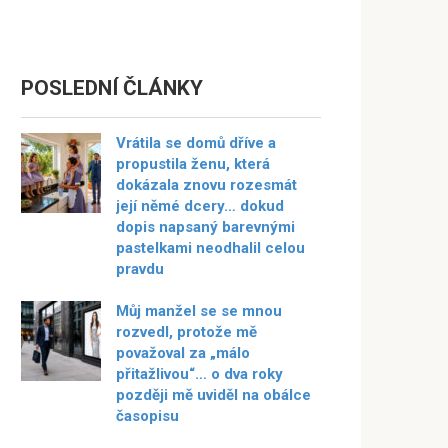
POSLEDNÍ ČLÁNKY
Vrátila se domů dříve a
propustila ženu, která
dokázala znovu rozesmát
její němé dcery… dokud
dopis napsaný barevnými
pastelkami neodhalil celou
pravdu
Můj manžel se se mnou
rozvedl, protože mě
považoval za „málo
přitažlivou“… o dva roky
později mě uviděl na obálce
časopisu