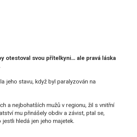
 otestoval svou přítelkyni… ale pravá láska
.
la jeho stavu, když byl paralyzován na
h a nejbohatších mužů v regionu, žil s vnitřní
ství mu přinášely obdiv a závist, ptal se,
 jestli hledá jen jeho majetek.