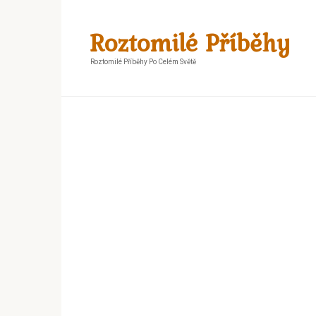
Skip
to
Roztomilé Příběhy
content
Roztomilé Příběhy Po Celém Světě