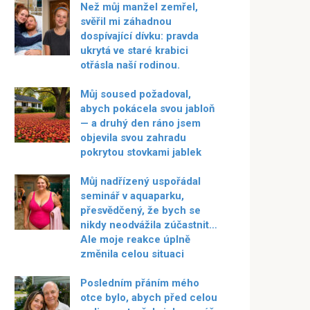
Než můj manžel zemřel,
svěřil mi záhadnou
dospívající dívku: pravda
ukrytá ve staré krabici
otřásla naší rodinou.
Můj soused požadoval,
abych pokácela svou jabloň
— a druhý den ráno jsem
objevila svou zahradu
pokrytou stovkami jablek
Můj nadřízený uspořádal
seminář v aquaparku,
přesvědčený, že bych se
nikdy neodvážila zúčastnit…
Ale moje reakce úplně
změnila celou situaci
Posledním přáním mého
otce bylo, abych před celou