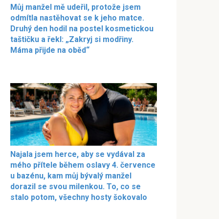
Můj manžel mě udeřil, protože jsem
odmítla nastěhovat se k jeho matce.
Druhý den hodil na postel kosmetickou
taštičku a řekl: „Zakryj si modřiny.
Máma přijde na oběd“
Najala jsem herce, aby se vydával za
mého přítele během oslavy 4. července
u bazénu, kam můj bývalý manžel
dorazil se svou milenkou. To, co se
stalo potom, všechny hosty šokovalo