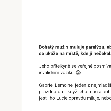
Bohatý muž simuluje paralýzu, aby
se ukáže na místě, kde ji nečekal
Jeho přítelkyně se veřejně posmíva
invalidním vozíku. 😱
Gabriel Lemoine, jeden z nejmladšíc
prázdnotou. I když jeho moc a bohat
jestli ho Lucie opravdu miluje, nebo