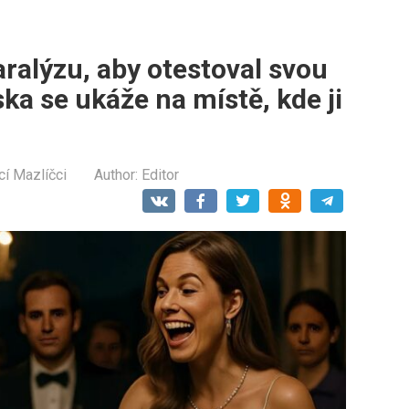
ralýzu, aby otestoval svou
ska se ukáže na místě, kde ji
í Mazlíčci
Author:
Editor