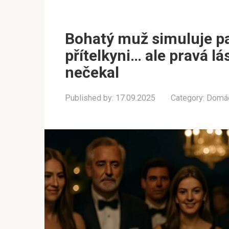
Bohatý muž simuluje pa
přítelkyni… ale pravá lá
nečekal
Published by:
17.09.2025
Category:
Domác