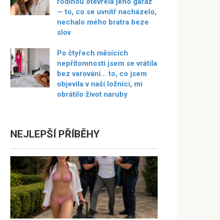
rodinou otevřela jeho garáž
— to, co se uvnitř nacházelo,
nechalo mého bratra beze
slov
Po čtyřech měsících
nepřítomnosti jsem se vrátila
bez varování… to, co jsem
objevila v naší ložnici, mi
obrátilo život naruby
NEJLEPŠÍ PŘÍBĚHY