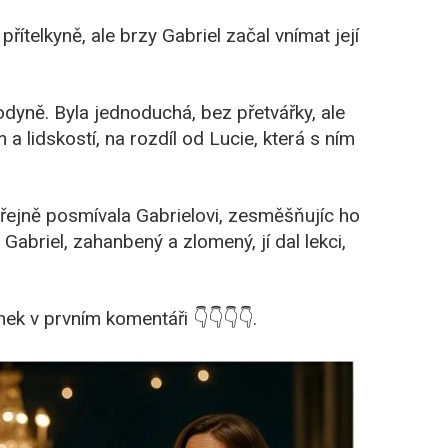
řítelkyně, ale brzy Gabriel začal vnímat její
odyně. Byla jednoduchá, bez přetvářky, ale
 lidskostí, na rozdíl od Lucie, která s ním
ejně posmívala Gabrielovi, zesměšňujíc ho
Gabriel, zahanbený a zlomený, jí dal lekci,
ek v prvním komentáři 👇👇👇👇.