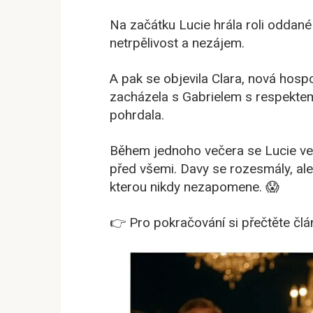
Na začátku Lucie hrála roli oddané p
netrpělivost a nezájem.
A pak se objevila Clara, nová hosp
zacházela s Gabrielem s respektem a
pohrdala.
Během jednoho večera se Lucie veř
před všemi. Davy se rozesmály, ale 
kterou nikdy nezapomene. 😱
👉 Pro pokračování si přečtěte člán