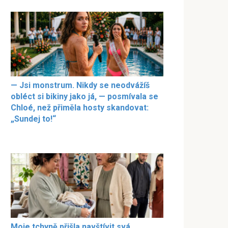
— Jsi monstrum. Nikdy se neodvážíš
obléct si bikiny jako já, — posmívala se
Chloé, než přiměla hosty skandovat:
„Sundej to!“
Moje tchyně přišla navštívit svá