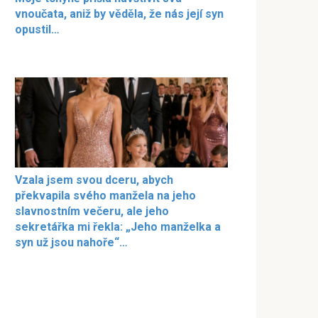
vnoučata, aniž by věděla, že nás její syn
opustil…
Vzala jsem svou dceru, abych
překvapila svého manžela na jeho
slavnostním večeru, ale jeho
sekretářka mi řekla: „Jeho manželka a
syn už jsou nahoře“…