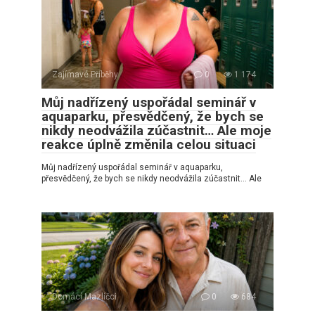
Zajímavé Příběhy
0
1 174
Můj nadřízený uspořádal seminář v
aquaparku, přesvědčený, že bych se
nikdy neodvážila zúčastnit… Ale moje
reakce úplně změnila celou situaci
Můj nadřízený uspořádal seminář v aquaparku,
přesvědčený, že bych se nikdy neodvážila zúčastnit… Ale
Domácí Mazlíčci
0
684