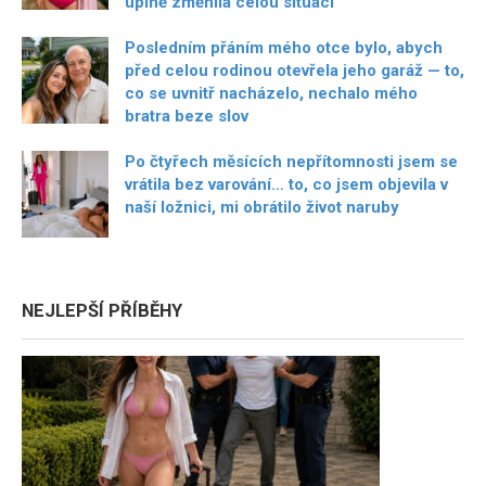
úplně změnila celou situaci
Posledním přáním mého otce bylo, abych
před celou rodinou otevřela jeho garáž — to,
co se uvnitř nacházelo, nechalo mého
bratra beze slov
Po čtyřech měsících nepřítomnosti jsem se
vrátila bez varování… to, co jsem objevila v
naší ložnici, mi obrátilo život naruby
NEJLEPŠÍ PŘÍBĚHY