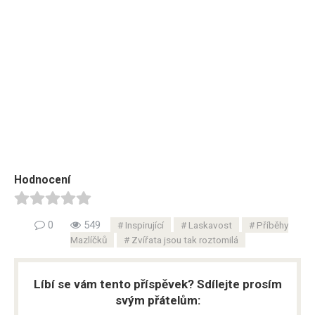
Hodnocení
0
549
Inspirující
Laskavost
Příběhy
Mazlíčků
Zvířata jsou tak roztomilá
Líbí se vám tento příspěvek? Sdílejte prosím
svým přátelům: