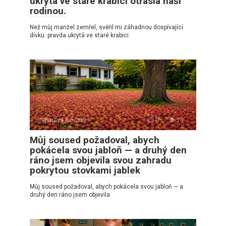
ukrytá ve staré krabici otřásla naší
rodinou.
Než můj manžel zemřel, svěřil mi záhadnou dospívající
dívku: pravda ukrytá ve staré krabici
Zajímavé Novinky
0
13
Můj soused požadoval, abych
pokácela svou jabloň — a druhý den
ráno jsem objevila svou zahradu
pokrytou stovkami jablek
Můj soused požadoval, abych pokácela svou jabloň — a
druhý den ráno jsem objevila