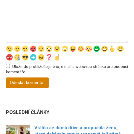
Uložit do prohlížeče jméno, e-mail a webovou stránku pro budoucí
komentáře.
POSLEDNÍ ČLÁNKY
Vrátila se domů dříve a propustila ženu,
která dokázala znovu rozesmát její němé