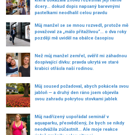
dcery… dokud dopis napsaný barevnými
pastelkami neodhalil celou pravdu
Můj manžel se se mnou rozvedl, protože mě
považoval za „málo přitažlivou“… o dva roky
později mě uviděl na obálce časopisu
Než můj manžel zemřel, svěřil mi záhadnou
dospívající dívku: pravda ukrytá ve staré
krabici otřásla naší rodinou.
Můj soused požadoval, abych pokácela svou
jabloň — a druhý den ráno jsem objevila
svou zahradu pokrytou stovkami jablek
Můj nadřízený uspořádal seminář v
aquaparku, přesvědčený, že bych se nikdy
neodvážila zúčastnit… Ale moje reakce