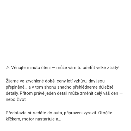
⚠️ Věnujte minutu čtení — může vám to ušetřit velké ztráty!
Žijeme ve zrychlené době, ceny letí vzhůru, dny jsou
přeplněné… a v tom shonu snadno přehlédneme důležité
detaily. Přitom právě jeden detail může změnit celý váš den —
nebo život.
Představte si: sedáte do auta, připraveni vyrazit. Otočíte
klíčkem, motor nastartuje a…