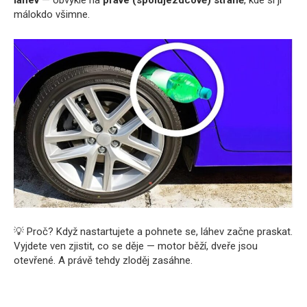
láhev
— obvykle na
pravé (spolujezdcově) straně
, kde si jí
málokdo všimne.
💡 Proč? Když nastartujete a pohnete se, láhev začne praskat.
Vyjdete ven zjistit, co se děje — motor běží, dveře jsou
otevřené. A právě tehdy zloděj zasáhne.