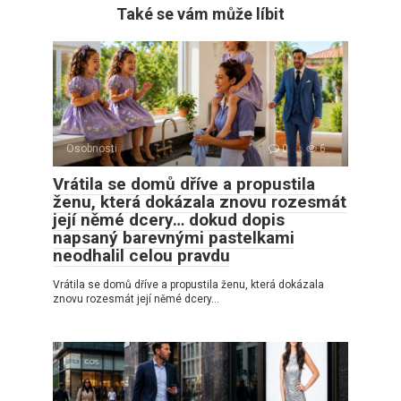
Také se vám může líbit
Osobnosti
0
6
Vrátila se domů dříve a propustila
ženu, která dokázala znovu rozesmát
její němé dcery… dokud dopis
napsaný barevnými pastelkami
neodhalil celou pravdu
Vrátila se domů dříve a propustila ženu, která dokázala
znovu rozesmát její němé dcery…