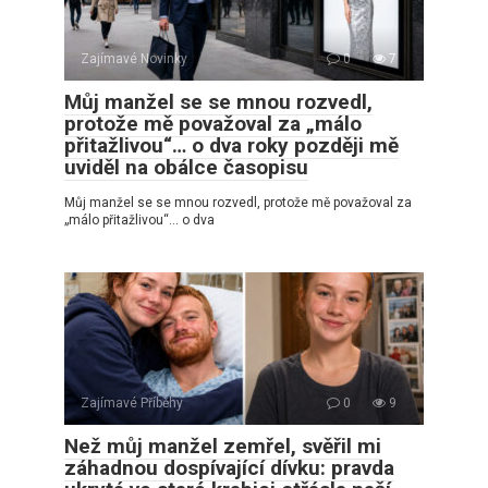
Zajímavé Novinky
0
7
Můj manžel se se mnou rozvedl,
protože mě považoval za „málo
přitažlivou“… o dva roky později mě
uviděl na obálce časopisu
Můj manžel se se mnou rozvedl, protože mě považoval za
„málo přitažlivou“… o dva
Zajímavé Příběhy
0
9
Než můj manžel zemřel, svěřil mi
záhadnou dospívající dívku: pravda