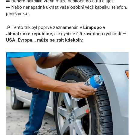
➡️ Během několika vteřin může naskočit do auta a ujet.
➡️ Nebo nenápadně ukrást vaše osobní věci: kabelku, telefon,
peněženku…
🔎 Tento trik byl poprvé zaznamenán v
Limpopo v
Jihoafrické republice
, ale nyní se šíří závratnou rychlostí —
USA, Evropa… může se stát kdekoliv.