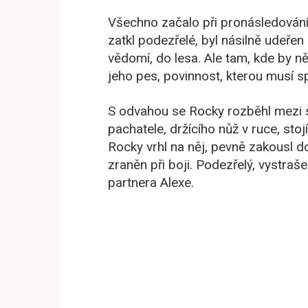
Všechno začalo při pronásledování v
zatkl podezřelé, byl násilně udeřen 
vědomí, do lesa. Ale tam, kde by něk
jeho pes, povinnost, kterou musí sp
S odvahou se Rocky rozběhl mezi s
pachatele, držícího nůž v ruce, st
Rocky vrhl na něj, pevně zakousl do
zraněn při boji. Podezřelý, vystraš
partnera Alexe.