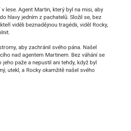
 lese. Agent Martin, který byl na misi, aby
do hlavy jedním z pachatelů. Složil se, bez
teří viděli beznadějnou tragédii, viděl Rocky,
lnit.
tromy, aby zachránil svého pána. Našel
ojícího nad agentem Martinem. Bez váhání se
 jeho paže a nepustil ani tehdy, když byl
ený, utekl, a Rocky okamžitě našel svého