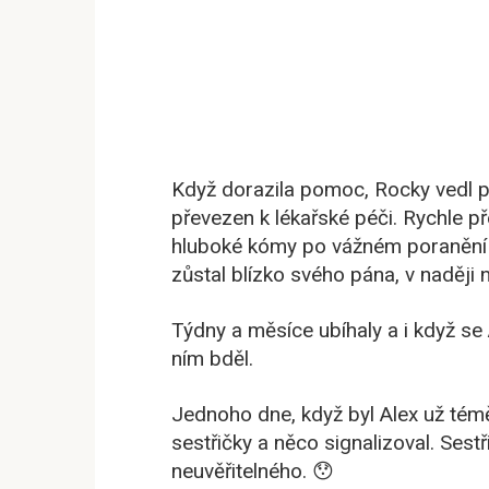
Když dorazila pomoc, Rocky vedl poli
převezen k lékařské péči. Rychle 
hluboké kómy po vážném poranění h
zůstal blízko svého pána, v naději 
Týdny a měsíce ubíhaly a i když s
ním bděl.
Jednoho dne, když byl Alex už tém
sestřičky a něco signalizoval. Sestř
neuvěřitelného. 😯