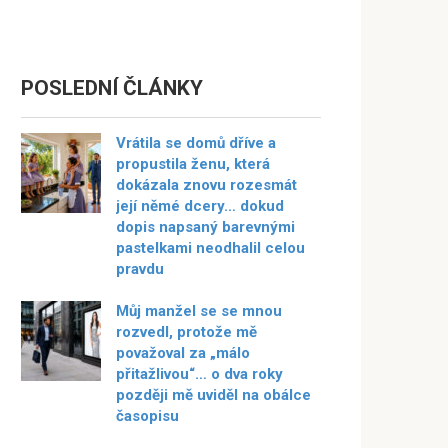
POSLEDNÍ ČLÁNKY
Vrátila se domů dříve a
propustila ženu, která
dokázala znovu rozesmát
její němé dcery… dokud
dopis napsaný barevnými
pastelkami neodhalil celou
pravdu
Můj manžel se se mnou
rozvedl, protože mě
považoval za „málo
přitažlivou“… o dva roky
později mě uviděl na obálce
časopisu