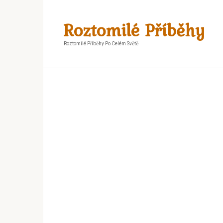
Skip
to
Roztomilé Příběhy
content
Roztomilé Příběhy Po Celém Světě