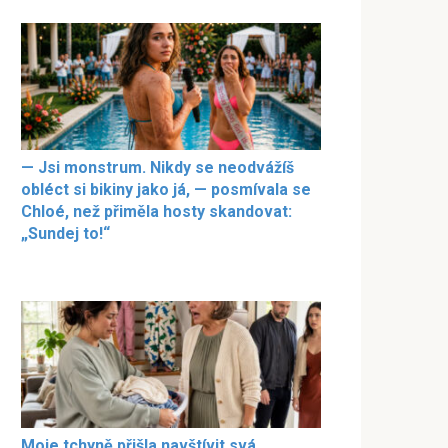
— Jsi monstrum. Nikdy se neodvážíš
obléct si bikiny jako já, — posmívala se
Chloé, než přiměla hosty skandovat:
„Sundej to!“
Moje tchyně přišla navštívit svá