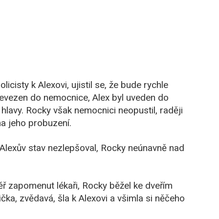
cisty k Alexovi, ujistil se, že bude rychle
převezen do nemocnice, Alex byl uveden do
lavy. Rocky však nemocnici neopustil, raději
na jeho probuzení.
e Alexův stav nezlepšoval, Rocky neúnavně nad
ěř zapomenut lékaři, Rocky běžel ke dveřím
ička, zvědavá, šla k Alexovi a všimla si něčeho