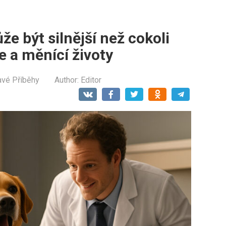
e být silnější než cokoli
e a měnící životy
avé Příběhy
Author:
Editor