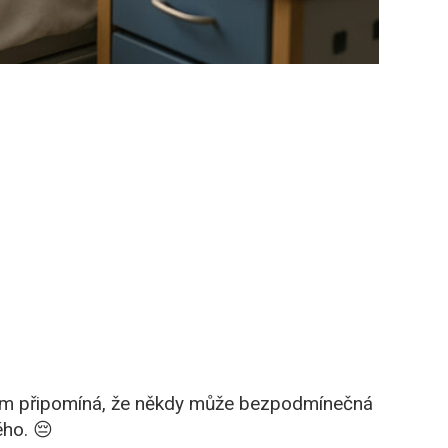
 nám připomíná, že někdy může bezpodmínečná
ého. 😔