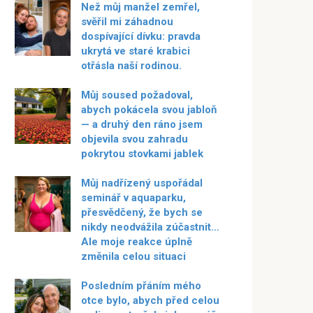
Než můj manžel zemřel,
svěřil mi záhadnou
dospívající dívku: pravda
ukrytá ve staré krabici
otřásla naší rodinou.
Můj soused požadoval,
abych pokácela svou jabloň
— a druhý den ráno jsem
objevila svou zahradu
pokrytou stovkami jablek
Můj nadřízený uspořádal
seminář v aquaparku,
přesvědčený, že bych se
nikdy neodvážila zúčastnit…
Ale moje reakce úplně
změnila celou situaci
Posledním přáním mého
otce bylo, abych před celou