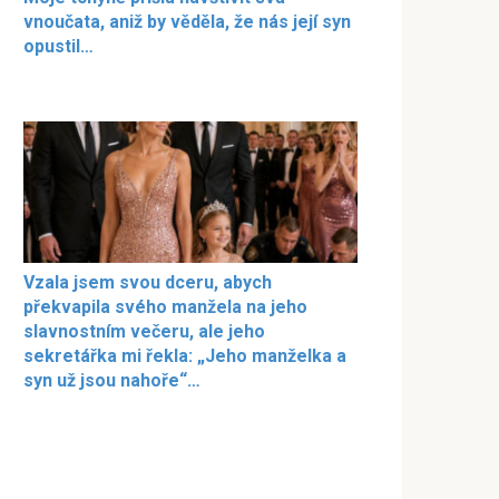
vnoučata, aniž by věděla, že nás její syn
opustil…
Vzala jsem svou dceru, abych
překvapila svého manžela na jeho
slavnostním večeru, ale jeho
sekretářka mi řekla: „Jeho manželka a
syn už jsou nahoře“…