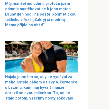
Můj manžel mě udeřil, protože jsem
odmítla nastěhovat se k jeho matce.
Druhý den hodil na postel kosmetickou
taštičku a řekl: „Zakryj si modřiny.
Máma přijde na oběd“
Najala jsem herce, aby se vydával za
mého přítele během oslavy 4. července
u bazénu, kam můj bývalý manžel
dorazil se svou milenkou. To, co se
stalo potom, všechny hosty šokovalo