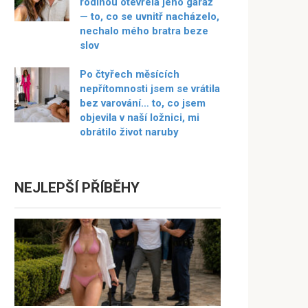
rodinou otevřela jeho garáž
— to, co se uvnitř nacházelo,
nechalo mého bratra beze
slov
Po čtyřech měsících
nepřítomnosti jsem se vrátila
bez varování… to, co jsem
objevila v naší ložnici, mi
obrátilo život naruby
NEJLEPŠÍ PŘÍBĚHY