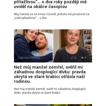
přitažlivou“… o dva roky později mě
uviděl na obálce časopisu
Můj manžel se se mnou rozvedl, protože mě považoval za
„málo přitažlivou“… o dva
Zajímavé Příběhy
0
9
Než můj manžel zemřel, svěřil mi
záhadnou dospívající dívku: pravda
ukrytá ve staré krabici otřásla naší
rodinou.
Než můj manžel zemřel, svěřil mi záhadnou dospívající
dívku: pravda ukrytá ve staré krabici