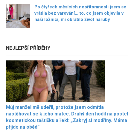
Po čtyřech měsících nepřítomnosti jsem se
vrátila bez varování… to, co jsem objevila v
naší ložnici, mi obrátilo život naruby
NEJLEPŠÍ PŘÍBĚHY
Můj manžel mě udeřil, protože jsem odmítla
nastěhovat se k jeho matce. Druhý den hodil na postel
kosmetickou taštičku a řekl: „Zakryj si modřiny. Máma
přijde na oběd“