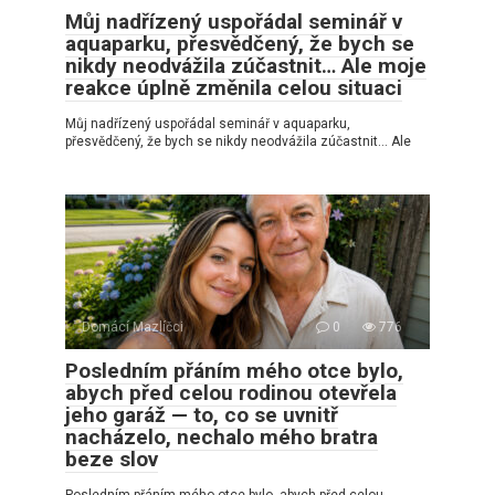
Můj nadřízený uspořádal seminář v
aquaparku, přesvědčený, že bych se
nikdy neodvážila zúčastnit… Ale moje
reakce úplně změnila celou situaci
Můj nadřízený uspořádal seminář v aquaparku,
přesvědčený, že bych se nikdy neodvážila zúčastnit… Ale
Domácí Mazlíčci
0
776
Posledním přáním mého otce bylo,
abych před celou rodinou otevřela
jeho garáž — to, co se uvnitř
nacházelo, nechalo mého bratra
beze slov