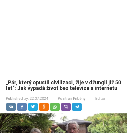
„Pár, který opustil civilizaci, žije v džungli již 50
let“: Jak vypadá život bez televize a internetu
Published by:
22.07.2024
Pozitivní Příběhy
Editor