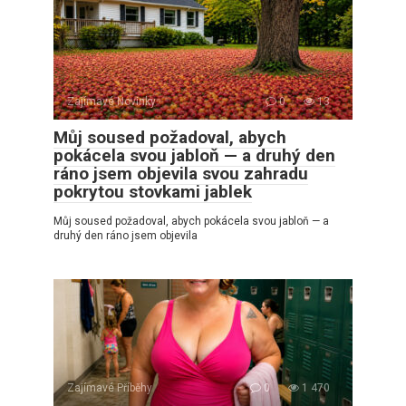
Zajímavé Novinky
0
13
Můj soused požadoval, abych
pokácela svou jabloň — a druhý den
ráno jsem objevila svou zahradu
pokrytou stovkami jablek
Můj soused požadoval, abych pokácela svou jabloň — a
druhý den ráno jsem objevila
Zajímavé Příběhy
0
1 470