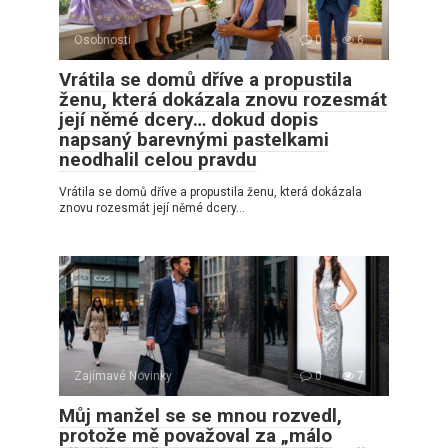
Osobnosti
0
6
Vrátila se domů dříve a propustila
ženu, která dokázala znovu rozesmát
její němé dcery… dokud dopis
napsaný barevnými pastelkami
neodhalil celou pravdu
Vrátila se domů dříve a propustila ženu, která dokázala
znovu rozesmát její němé dcery…
Zajímavé Novinky
0
7
Můj manžel se se mnou rozvedl,
protože mě považoval za „málo