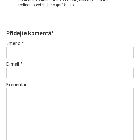
Posledním přáním mého otce bylo, abych před celou
rodinou otevřela jeho garáž — to,
Přidejte komentář
Jméno
*
E-mail
*
Komentář