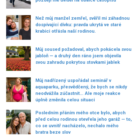
později mě uviděl na obálce časopisu
Než můj manžel zemřel, svěřil mi záhadnou
dospívající dívku: pravda ukrytá ve staré
krabici otřásla naší rodinou.
Můj soused požadoval, abych pokácela svou
jabloň — a druhý den ráno jsem objevila
svou zahradu pokrytou stovkami jablek
Můj nadřízený uspořádal seminář v
aquaparku, přesvědčený, že bych se nikdy
neodvážila zúčastnit… Ale moje reakce
úplně změnila celou situaci
Posledním přáním mého otce bylo, abych
před celou rodinou otevřela jeho garáž — to,
co se uvnitř nacházelo, nechalo mého
bratra beze slov