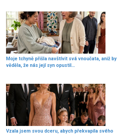
Moje tchyně přišla navštívit svá vnoučata, aniž by
věděla, že nás její syn opustil…
Vzala jsem svou dceru, abych překvapila svého