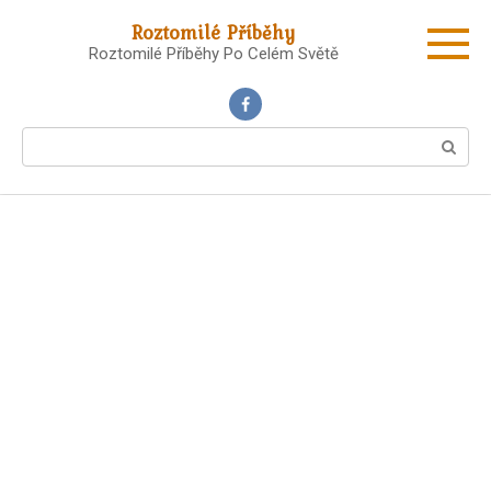
Skip
Roztomilé Příběhy
to
Roztomilé Příběhy Po Celém Světě
content
Search: