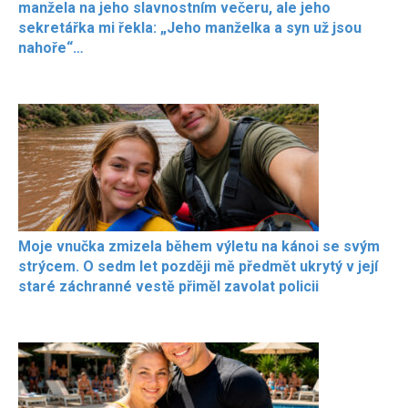
manžela na jeho slavnostním večeru, ale jeho
sekretářka mi řekla: „Jeho manželka a syn už jsou
nahoře“…
Moje vnučka zmizela během výletu na kánoi se svým
strýcem. O sedm let později mě předmět ukrytý v její
staré záchranné vestě přiměl zavolat policii