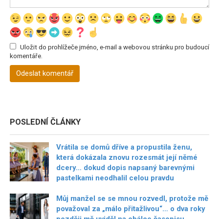
Uložit do prohlížeče jméno, e-mail a webovou stránku pro budoucí
komentáře.
POSLEDNÍ ČLÁNKY
Vrátila se domů dříve a propustila ženu,
která dokázala znovu rozesmát její němé
dcery… dokud dopis napsaný barevnými
pastelkami neodhalil celou pravdu
Můj manžel se se mnou rozvedl, protože mě
považoval za „málo přitažlivou“… o dva roky