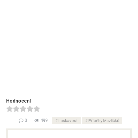
Hodnocení
0
499
Laskavost
Příběhy Mazlíčků