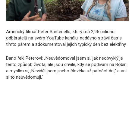
Americký filmař Peter Santenello, který má 2,95 milionu
odběratelů na svém YouTube kanálu, nedávno strávil čas s
tímto párem a zdokumentoval jejich typický den bez elektřiny.
Dano řekl Peterovi: „Neuvědomoval jsem si, jak neobvyklý je
tento způsob života, ale jsou chvíle, kdy se podívám na Robin
a myslím si, ‚Neviděl jsem jiného člověka už patnáct dní,‘ a ani
si to neuvědomuji.“